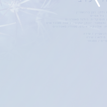
 ולחן: נצן ברנשטיין
 גיל אסייס
מוסיקלית: רולנד סאטרוייט
ומאסטר: יונתן יעקובי, ג'אפה סאונד ארט
: אודיוקיו, איגלס, סטודיו סאטרוויט
רנשטיין / שירה
מילוא / שירה
סייס / פסנתר